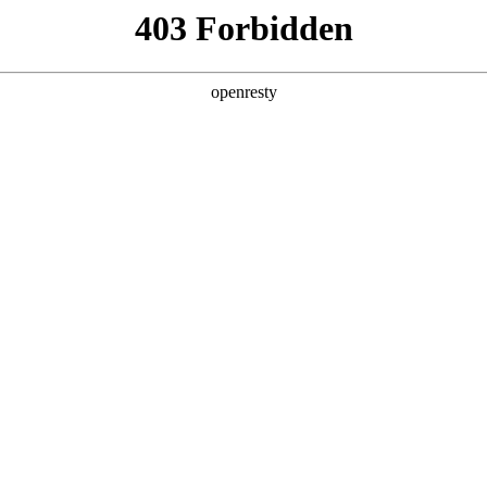
主要产品
主要工程业绩
新闻资讯
技术研发
族自治区
税务局
向公司颁发了“诚信纳税民营企业
(2015-
”纳税信用等级称号，是自治区获此殊荣的十五家企业
标杆企业。